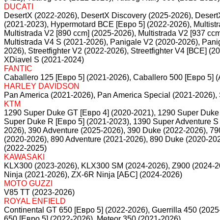
DUCATI
DesertX (2022-2026), DesertX Discovery (2025-2026), DesertX
(2021-2023), Hypermotard ВСЕ [Евро 5] (2022-2026), Multistr
Multistrada V2 [890 ccm] (2025-2026), Multistrada V2 [937 cc
Multistrada V4 S (2021-2026), Panigale V2 (2020-2026), Pani
2026), Streetfighter V2 (2022-2026), Streetfighter V4 [ВСЕ] 
XDiavel S (2021-2024)
FANTIC
Caballero 125 [Евро 5] (2021-2026), Caballero 500 [Евро 5] (
HARLEY DAVIDSON
Pan America (2021-2026), Pan America Special (2021-2026), 
KTM
1290 Super Duke GT [Евро 4] (2020-2021), 1290 Super Duke 
Super Duke R [Евро 5] (2021-2023), 1390 Super Adventure S
2026), 390 Adventure (2025-2026), 390 Duke (2022-2026), 79
(2020-2026), 890 Adventure (2021-2026), 890 Duke (2020-2
(2022-2025)
KAWASAKI
KLX300 (2023-2026), KLX300 SM (2024-2026), Z900 (2024-2
Ninja (2021-2026), ZX-6R Ninja [АБС] (2024-2026)
MOTO GUZZI
V85 TT (2023-2026)
ROYAL ENFIELD
Continental GT 650 [Евро 5] (2022-2026), Guerrilla 450 (202
650 [Евро 5] (2022-2026), Meteor 350 (2021-2026)