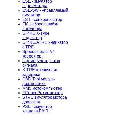
ESE - эмулятор
сервомотора
ESE-SW - управляемый
эмулятор
EST - синхронизатор
FIC - сброс ошибки
инжектора
GIPRO X-Type
индикатор
GIPRO/ATRE индикатор
с TRE
SpeedoHealer V4
корректор
bLp модулятор стоп
сигнала
X-TRE отключение
задержки
OBD Tool модуль
диагностики
MM5 мотокомпьютер
FiTuner Pro инжектор
STVE эмулятор мотора
дросселя
PSE - эмулятор
клапана PAIR