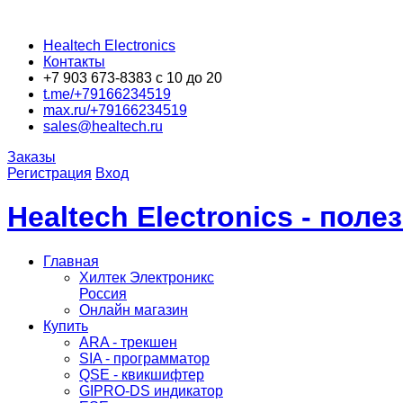
Healtech Electronics
Контакты
+7 903 673-8383 с 10 до 20
t.me/+79166234519
max.ru/+79166234519
sales@healtech.ru
Заказы
Регистрация
Вход
Healtech Electronics - пол
Главная
Хилтек Электроникс
Россия
Онлайн магазин
Купить
ARA - трекшен
SIA - программатор
QSE - квикшифтер
GIPRO-DS индикатор