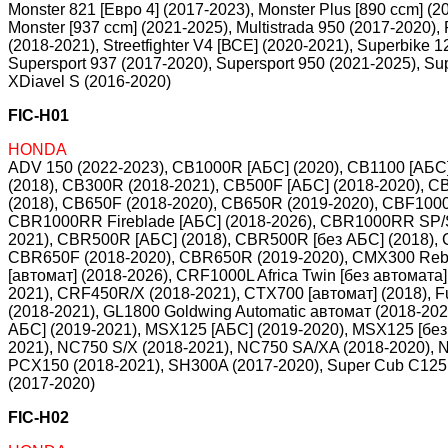
Monster 821 [Евро 4] (2017-2023), Monster Plus [890 ccm] (20
Monster [937 ccm] (2021-2025), Multistrada 950 (2017-2020),
(2018-2021), Streetfighter V4 [ВСЕ] (2020-2021), Superbike 
Supersport 937 (2017-2020), Supersport 950 (2021-2025), Sup
XDiavel S (2016-2020)
FIC-H01
HONDA
ADV 150 (2022-2023), CB1000R [АБС] (2020), CB1100 [АБС]
(2018), CB300R (2018-2021), CB500F [АБС] (2018-2020), C
(2018), CB650F (2018-2020), CB650R (2019-2020), CBF1000 
CBR1000RR Fireblade [АБС] (2018-2026), CBR1000RR SP/
2021), CBR500R [АБС] (2018), CBR500R [без АБС] (2018),
CBR650F (2018-2020), CBR650R (2019-2020), CMX300 Rebel
[автомат] (2018-2026), CRF1000L Africa Twin [без автомат
2021), CRF450R/X (2018-2021), CTX700 [автомат] (2018), Fu
(2018-2021), GL1800 Goldwing Automatic автомат (2018-202
АБС] (2019-2021), MSX125 [АБС] (2019-2020), MSX125 [без 
2021), NC750 S/X (2018-2021), NC750 SA/XA (2018-2020), N
PCX150 (2018-2021), SH300A (2017-2020), Super Cub C125 
(2017-2020)
FIC-H02