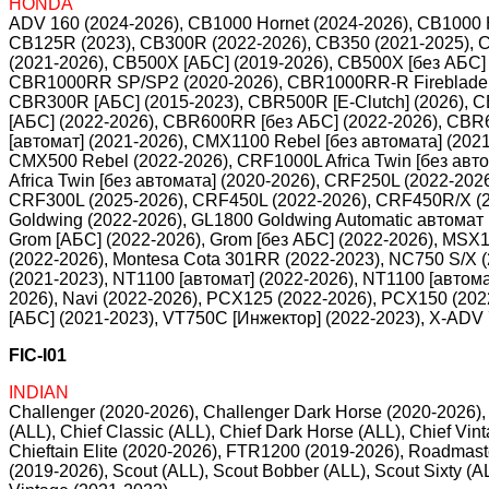
HONDA
ADV 160 (2024-2026), CB1000 Hornet (2024-2026), CB1000 
CB125R (2023), CB300R (2022-2026), CB350 (2021-2025), CB
(2021-2026), CB500X [АБС] (2019-2026), CB500X [без АБС] 
CBR1000RR SP/SP2 (2020-2026), CBR1000RR-R Fireblade 
CBR300R [АБС] (2015-2023), CBR500R [E-Clutch] (2026),
[АБС] (2022-2026), CBR600RR [без АБС] (2022-2026), CBR
[автомат] (2021-2026), CMX1100 Rebel [без автомата] (202
CMX500 Rebel (2022-2026), CRF1000L Africa Twin [без авто
Africa Twin [без автомата] (2020-2026), CRF250L (2022-20
CRF300L (2025-2026), CRF450L (2022-2026), CRF450R/X (202
Goldwing (2022-2026), GL1800 Goldwing Automatic автомат 
Grom [АБС] (2022-2026), Grom [без АБС] (2022-2026), MSX1
(2022-2026), Montesa Cota 301RR (2022-2023), NC750 S/X (
(2021-2023), NT1100 [автомат] (2022-2026), NT1100 [автом
2026), Navi (2022-2026), PCX125 (2022-2026), PCX150 (2022
[АБС] (2021-2023), VT750C [Инжектор] (2022-2023), X-ADV 
FIC-I01
INDIAN
Challenger (2020-2026), Challenger Dark Horse (2020-2026), 
(ALL), Chief Classic (ALL), Chief Dark Horse (ALL), Chief Vin
Chieftain Elite (2020-2026), FTR1200 (2019-2026), Roadmast
(2019-2026), Scout (ALL), Scout Bobber (ALL), Scout Sixty (AL