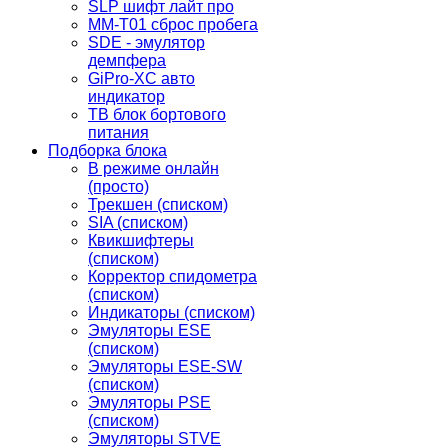
SLP шифт лайт про
MM-T01 сброс пробега
SDE - эмулятор
демпфера
GiPro-XC авто
индикатор
TB блок бортового
питания
Подборка блока
В режиме онлайн
(просто)
Трекшен (списком)
SIA (списком)
Квикшифтеры
(списком)
Корректор спидометра
(списком)
Индикаторы (списком)
Эмуляторы ESE
(списком)
Эмуляторы ESE-SW
(списком)
Эмуляторы PSE
(списком)
Эмуляторы STVE