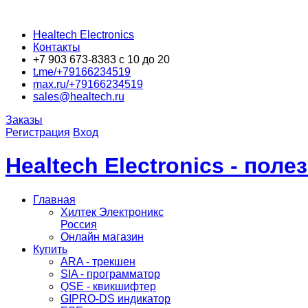
Healtech Electronics
Контакты
+7 903 673-8383 с 10 до 20
t.me/+79166234519
max.ru/+79166234519
sales@healtech.ru
Заказы
Регистрация
Вход
Healtech Electronics - пол
Главная
Хилтек Электроникс
Россия
Онлайн магазин
Купить
ARA - трекшен
SIA - программатор
QSE - квикшифтер
GIPRO-DS индикатор