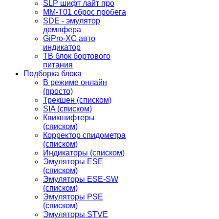
SLP шифт лайт про
MM-T01 сброс пробега
SDE - эмулятор
демпфера
GiPro-XC авто
индикатор
TB блок бортового
питания
Подборка блока
В режиме онлайн
(просто)
Трекшен (списком)
SIA (списком)
Квикшифтеры
(списком)
Корректор спидометра
(списком)
Индикаторы (списком)
Эмуляторы ESE
(списком)
Эмуляторы ESE-SW
(списком)
Эмуляторы PSE
(списком)
Эмуляторы STVE