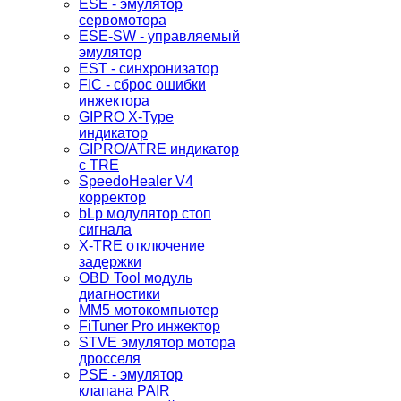
ESE - эмулятор
сервомотора
ESE-SW - управляемый
эмулятор
EST - синхронизатор
FIC - сброс ошибки
инжектора
GIPRO X-Type
индикатор
GIPRO/ATRE индикатор
с TRE
SpeedoHealer V4
корректор
bLp модулятор стоп
сигнала
X-TRE отключение
задержки
OBD Tool модуль
диагностики
MM5 мотокомпьютер
FiTuner Pro инжектор
STVE эмулятор мотора
дросселя
PSE - эмулятор
клапана PAIR