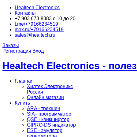
Healtech Electronics
Контакты
+7 903 673-8383 с 10 до 20
t.me/+79166234519
max.ru/+79166234519
sales@healtech.ru
Заказы
Регистрация
Вход
Healtech Electronics - пол
Главная
Хилтек Электроникс
Россия
Онлайн магазин
Купить
ARA - трекшен
SIA - программатор
QSE - квикшифтер
GIPRO-DS индикатор
ESE - эмулятор
сервомотора