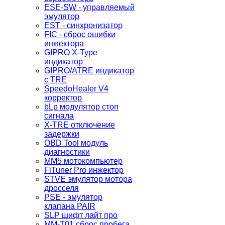
ESE-SW - управляемый
эмулятор
EST - синхронизатор
FIC - сброс ошибки
инжектора
GIPRO X-Type
индикатор
GIPRO/ATRE индикатор
с TRE
SpeedoHealer V4
корректор
bLp модулятор стоп
сигнала
X-TRE отключение
задержки
OBD Tool модуль
диагностики
MM5 мотокомпьютер
FiTuner Pro инжектор
STVE эмулятор мотора
дросселя
PSE - эмулятор
клапана PAIR
SLP шифт лайт про
MM-T01 сброс пробега