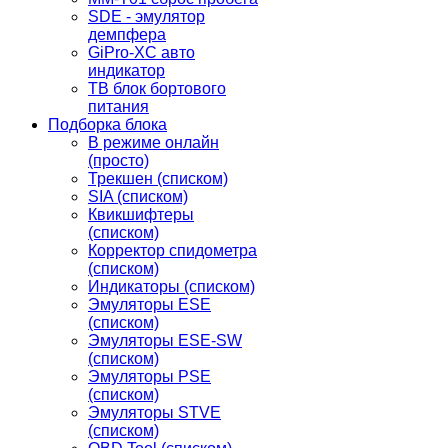
SDE - эмулятор
демпфера
GiPro-XC авто
индикатор
TB блок бортового
питания
Подборка блока
В режиме онлайн
(просто)
Трекшен (списком)
SIA (списком)
Квикшифтеры
(списком)
Корректор спидометра
(списком)
Индикаторы (списком)
Эмуляторы ESE
(списком)
Эмуляторы ESE-SW
(списком)
Эмуляторы PSE
(списком)
Эмуляторы STVE
(списком)