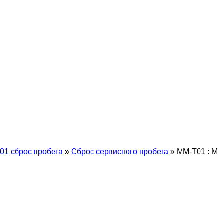
01 сброс пробега
»
Сброс сервисного пробега
»
MM-T01 : M