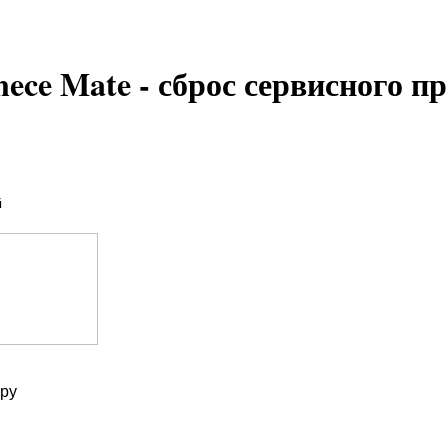
ece Mate - сброс сервисного п
й
ару