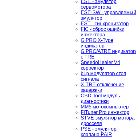
ESE - эмулятор
сервомотора
ESE-SW - управляемый
эмулятор
EST - синхронизатор
FIC - сброс ошибки
инжектора
GIPRO X-Type
индикатор
GIPRO/ATRE индикатор
с TRE
SpeedoHealer V4
корректор
bLp модулятор стоп
сигнала
X-TRE отключение
задержки
OBD Tool модуль
диагностики
MM5 мотокомпьютер
FiTuner Pro инжектор
STVE эмулятор мотора
дросселя
PSE - эмулятор
клапана PAIR