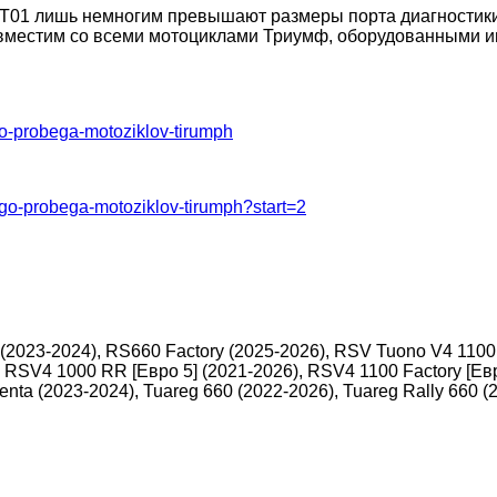
T01 лишь немногим превышают размеры порта диагностики 
овместим со всеми мотоциклами Триумф, оборудованными и
go-probega-motoziklov-tirumph
ogo-probega-motoziklov-tirumph?start=2
2023-2024), RS660 Factory (2025-2026), RSV Tuono V4 1100 
, RSV4 1000 RR [Евро 5] (2021-2026), RSV4 1100 Factory [Евр
nta (2023-2024), Tuareg 660 (2022-2026), Tuareg Rally 660 (