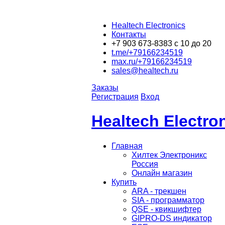
Healtech Electronics
Контакты
+7 903 673-8383 с 10 до 20
t.me/+79166234519
max.ru/+79166234519
sales@healtech.ru
Заказы
Регистрация
Вход
Healtech Electr
Главная
Хилтек Электроникс
Россия
Онлайн магазин
Купить
ARA - трекшен
SIA - программатор
QSE - квикшифтер
GIPRO-DS индикатор