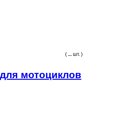
(
...
шт. )
а для мотоциклов