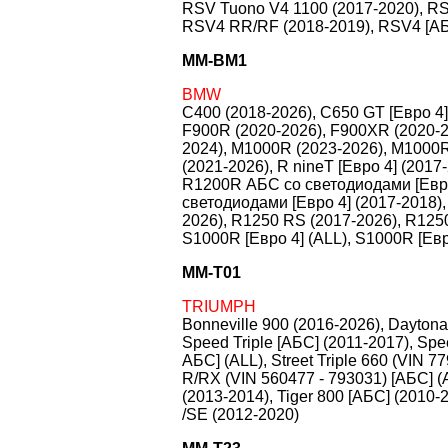
RSV Tuono V4 1100 (2017-2020), RS
RSV4 RR/RF (2018-2019), RSV4 [АБ
MM-BM1
BMW
C400 (2018-2026), C650 GT [Евро 4]
F900R (2020-2026), F900XR (2020-2
2024), M1000R (2023-2026), M1000R
(2021-2026), R nineT [Евро 4] (201
R1200R АБС со светодиодами [Евро
светодиодами [Евро 4] (2017-2018)
2026), R1250 RS (2017-2026), R125
S1000R [Евро 4] (ALL), S1000R [Ев
MM-T01
TRIUMPH
Bonneville 900 (2016-2026), Dayton
Speed Triple [АБС] (2011-2017), Spee
АБС] (ALL), Street Triple 660 (VIN 77
R/RX (VIN 560477 - 793031) [АБС] (A
(2013-2014), Tiger 800 [АБС] (2010-2
/SE (2012-2020)