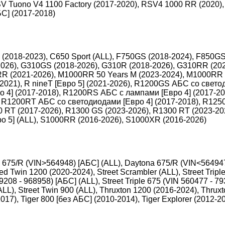
V Tuono V4 1100 Factory (2017-2020), RSV4 1000 RR (2020),
С] (2017-2018)
 (2018-2023), C650 Sport (ALL), F750GS (2018-2024), F850GS
026), G310GS (2018-2026), G310R (2018-2026), G310RR (2025
R (2021-2026), M1000RR 50 Years M (2023-2024), M1000RR M
7-2021), R nineT [Евро 5] (2021-2026), R1200GS АБС со свето
 4] (2017-2018), R1200RS АБС c лампами [Евро 4] (2017-2
, R1200RT АБС со светодиодами [Евро 4] (2017-2018), R1250
0 RT (2017-2026), R1300 GS (2023-2026), R1300 RT (2023-202
ро 5] (ALL), S1000RR (2016-2026), S1000XR (2016-2026)
a 675/R (VIN>564948) [АБС] (ALL), Daytona 675/R (VIN<564947
d Twin 1200 (2020-2024), Street Scrambler (ALL), Street Tripl
9208 - 968958) [АБС] (ALL), Street Triple 675 (VIN 560477 - 79
LL), Street Twin 900 (ALL), Thruxton 1200 (2016-2024), Thrux
017), Tiger 800 [без АБС] (2010-2014), Tiger Explorer (2012-20