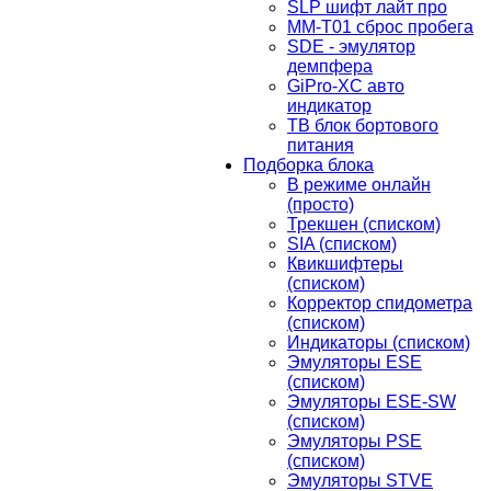
SLP шифт лайт про
MM-T01 сброс пробега
SDE - эмулятор
демпфера
GiPro-XC авто
индикатор
TB блок бортового
питания
Подборка блока
В режиме онлайн
(просто)
Трекшен (списком)
SIA (списком)
Квикшифтеры
(списком)
Корректор спидометра
(списком)
Индикаторы (списком)
Эмуляторы ESE
(списком)
Эмуляторы ESE-SW
(списком)
Эмуляторы PSE
(списком)
Эмуляторы STVE