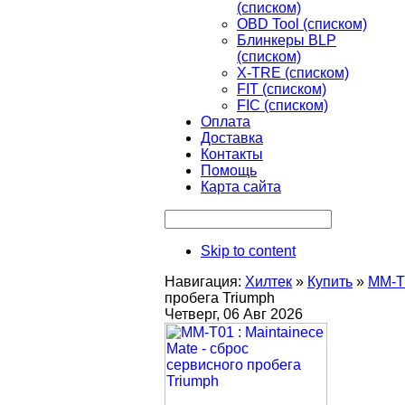
(списком)
OBD Tool (списком)
Блинкеры BLP
(списком)
X-TRE (списком)
FIT (списком)
FIC (списком)
Оплата
Доставка
Контакты
Помощь
Карта сайта
Skip to content
Навигация:
Хилтек
»
Купить
»
MM-T
пробега Triumph
Четверг, 06 Авг 2026