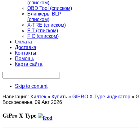
(списком)
OBD Tool (списком)
Блинкеры BLP
(списком)
X-TRE (списком)
FIT (списком)
FIC (списком)
Оплата
Доставка
Контакты
Помощь
Карта сайта
Skip to content
Навигация:
Хилтек
»
Купить
»
GIPRO X-Type индикатор
»
G
Воскресенье, 09 Авг 2026
GiPro X Type