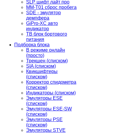
SLP шифт лайт про
MM-T01 сброс пробега
SDE - эмулятор
демпфера
GiPro-XC авто
индикатор
TB блок бортового
питания
Подборка блока
В режиме онлайн
(просто)
Трекшен (списком)
SIA (списком)
Квикшифтеры
(списком)
Корректор спидометра
(списком)
Индикаторы (списком)
Эмуляторы ESE
(списком)
Эмуляторы ESE-SW
(списком)
Эмуляторы PSE
(списком)
Эмуляторы STVE