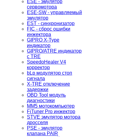
ESE - эмулятор
сервомотора
ESE-SW - управляемый
эмулятор
EST - синхронизатор
FIC - сброс ошибки
инжектора
GIPRO X-Type
индикатор
GIPRO/ATRE индикатор
с TRE
SpeedoHealer V4
корректор
bLp модулятор стоп
сигнала
X-TRE отключение
задержки
OBD Tool модуль
диагностики
MM5 мотокомпьютер
FiTuner Pro инжектор
STVE эмулятор мотора
дросселя
PSE - эмулятор
клапана PAIR