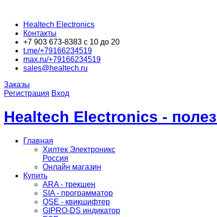
Healtech Electronics
Контакты
+7 903 673-8383 с 10 до 20
t.me/+79166234519
max.ru/+79166234519
sales@healtech.ru
Заказы
Регистрация
Вход
Healtech Electronics - пол
Главная
Хилтек Электроникс
Россия
Онлайн магазин
Купить
ARA - трекшен
SIA - программатор
QSE - квикшифтер
GIPRO-DS индикатор