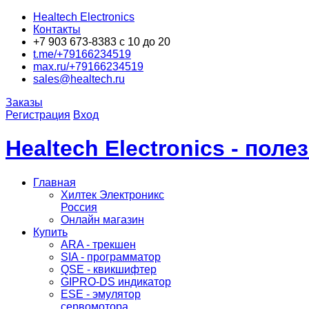
Healtech Electronics
Контакты
+7 903 673-8383 с 10 до 20
t.me/+79166234519
max.ru/+79166234519
sales@healtech.ru
Заказы
Регистрация
Вход
Healtech Electronics - пол
Главная
Хилтек Электроникс
Россия
Онлайн магазин
Купить
ARA - трекшен
SIA - программатор
QSE - квикшифтер
GIPRO-DS индикатор
ESE - эмулятор
сервомотора