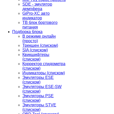
SDE - эмулятор
демпфера
GiPro-XC авто
индикатор
TB блок бортового
питания
Подборка блока
В режиме онлайн
(просто)
Трекшен (списком)
SIA (списком)
Квикшифтеры
(списком)
Корректор спидометра
(списком)
Индикаторы (списком)
Эмуляторы ESE
(списком)
Эмуляторы ESE-SW
(списком)
Эмуляторы PSE
(списком)
Эмуляторы STVE
(списком)