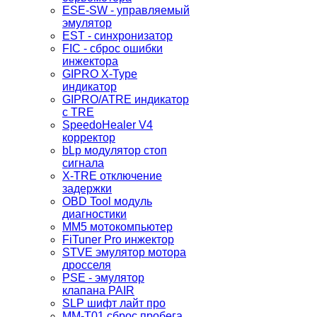
ESE-SW - управляемый
эмулятор
EST - синхронизатор
FIC - сброс ошибки
инжектора
GIPRO X-Type
индикатор
GIPRO/ATRE индикатор
с TRE
SpeedoHealer V4
корректор
bLp модулятор стоп
сигнала
X-TRE отключение
задержки
OBD Tool модуль
диагностики
MM5 мотокомпьютер
FiTuner Pro инжектор
STVE эмулятор мотора
дросселя
PSE - эмулятор
клапана PAIR
SLP шифт лайт про
MM-T01 сброс пробега