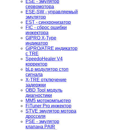
ESE - эмулятор
сервомотора
ESE-SW - управляемый
эмулятор
EST - синхронизатор
FIC - сброс ошибки
инжектора
GIPRO X-Type
индикатор
GIPRO/ATRE индикатор
с TRE
SpeedoHealer V4
корректор
bLp модулятор стоп
сигнала
X-TRE отключение
задержки
OBD Tool модуль
диагностики
MM5 мотокомпьютер
FiTuner Pro инжектор
STVE эмулятор мотора
дросселя
PSE - эмулятор
клапана PAIR