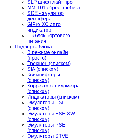
SLP шифт лайт про
MM-T01 сброс пробега
SDE - эмулятор
демпфера
GiPro-XC авто
индикатор
TB блок бортового
питания
Подборка блока
В режиме онлайн
(просто)
Трекшен (списком)
SIA (списком)
Квикшифтеры
(списком)
Корректор спидометра
(списком)
Индикаторы (списком)
Эмуляторы ESE
(списком)
Эмуляторы ESE-SW
(списком)
Эмуляторы PSE
(списком)
Эмуляторы STVE