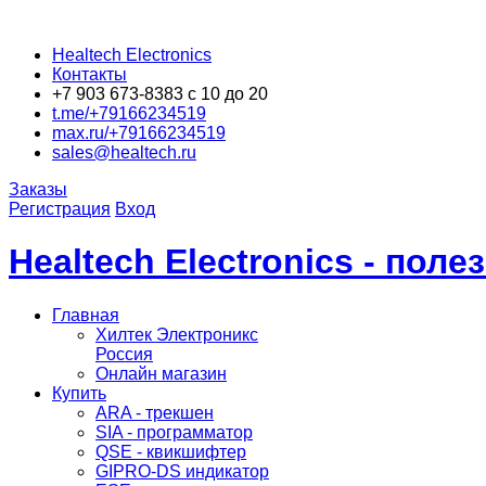
Healtech Electronics
Контакты
+7 903 673-8383 с 10 до 20
t.me/+79166234519
max.ru/+79166234519
sales@healtech.ru
Заказы
Регистрация
Вход
Healtech Electronics - пол
Главная
Хилтек Электроникс
Россия
Онлайн магазин
Купить
ARA - трекшен
SIA - программатор
QSE - квикшифтер
GIPRO-DS индикатор