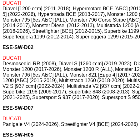
DUCATI
Diavel [1200 ccm] (2011-2018), Hypermotard ВСЕ [АБС] (20
5] (2022-2026), Hyperstrada ВСЕ (2013-2017), Monster 1200 
Monster 795 [без АБС] (ALL), Monster 796 Corse Stripe [АБС]
(2014-2017), Monster Diesel (2012-2013), Multistrada 1200 [
(2016-2026), Streetfighter [ВСЕ] (2012-2015), Superbike 119
Superleggera 1199 (2012-2014), Superleggera 1299 (2015-20
ESE-SW-D02
DUCATI
Desmosedici RR (2008), Diavel S [1260 ccm] (2019-2023), Di
Monster 1200 (2017-2026), Monster 1200 R (ALL), Monster 12
Monster 796 [без АБС] (ALL), Monster 821 [Евро 4] (2017-2023
1200 [АБС] (2015-2019), Multistrada 1260 (2018-2020), Multis
V2 S [937 ccm] (2022-2024), Multistrada V2 [937 ccm] (2022-2
Superbike 1198 (2009-2017), Superbike 848 (2008-2013), Sup
(2021-2025), Supersport S 937 (2017-2020), Supersport S 95
ESE-SW-D07
DUCATI
Panigale V4 (2024-2026), Streetfighter V4 [ВСЕ] (2024-2026)
ESE-SW-H05