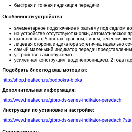
быстрая и точная индикация передачи
Особенности устройства:
элементарное подключение к разъему под седлом в
на устройстве отсутствуют кнопки, автоматическое 
выполнены в 5 цветах: красном, синем, зеленом, жел
лицевая сторона индикатора эстетична, идеально со
самый маленький индикатор передач представленны
устройство самообучаемо
усиленная конструкция, водонепроницаем, 2 года га
Подобрать блок под ваш мотоцикл:
http://shop.healtech.ru/podbokra-bloka
Дополнительная информация:
http://www.healtech.ru/gipro-ds-series-indikator-peredachi
Инструкции по установке и настройке:
http://www.healtech.ru/gipro-ds-series-indikator-peredachi?sta
Совместимость