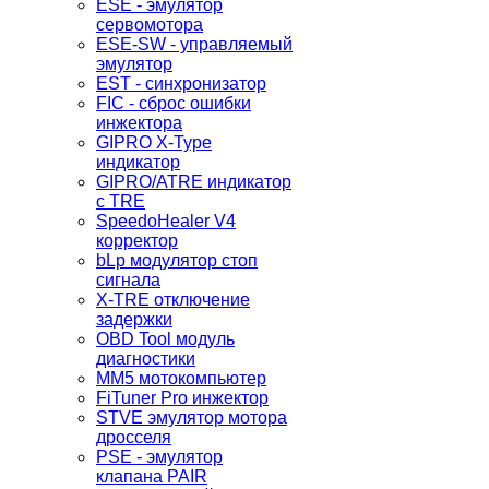
ESE - эмулятор
сервомотора
ESE-SW - управляемый
эмулятор
EST - синхронизатор
FIC - сброс ошибки
инжектора
GIPRO X-Type
индикатор
GIPRO/ATRE индикатор
с TRE
SpeedoHealer V4
корректор
bLp модулятор стоп
сигнала
X-TRE отключение
задержки
OBD Tool модуль
диагностики
MM5 мотокомпьютер
FiTuner Pro инжектор
STVE эмулятор мотора
дросселя
PSE - эмулятор
клапана PAIR