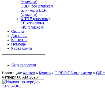
(списком)
OBD Tool (списком)
Блинкеры BLP
(списком)
X-TRE (списком)
FIT (списком)
FIC (списком)
Оплата
Доставка
Контакты
Помощь
Карта сайта
Skip to content
Навигация:
Хилтек
»
Купить
»
GIPRO-DS индикатор
»
GiPr
Четверг, 06 Авг 2026