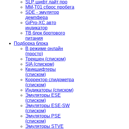
SLP шифт лайт про
MM-T01 сброс пробега
SDE - эмулятор
демпфера
GiPro-XC авто
индикатор
TB блок бортового
питания
Подборка блока
В режиме онлайн
(просто)
Трекшен (списком)
SIA (списком)
Квикшифтеры
(списком)
Корректор спидометра
(списком)
Индикаторы (списком)
Эмуляторы ESE
(списком)
Эмуляторы ESE-SW
(списком)
Эмуляторы PSE
(списком)
Эмуляторы STVE