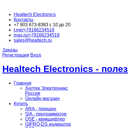
Healtech Electronics
Контакты
+7 903 673-8383 с 10 до 20
t.me/+79166234519
max.ru/+79166234519
sales@healtech.ru
Заказы
Регистрация
Вход
Healtech Electronics - пол
Главная
Хилтек Электроникс
Россия
Онлайн магазин
Купить
ARA - трекшен
SIA - программатор
QSE - квикшифтер
GIPRO-DS индикатор