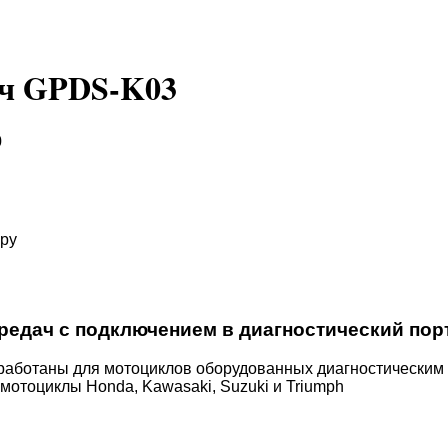
ач GPDS-K03
0
ару
едач с подключением в диагностический порт
аботаны для мотоциклов оборудованных диагностическим п
отоциклы Honda, Kawasaki, Suzuki и Triumph