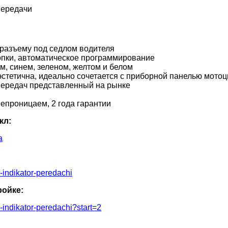
передачи
разъему под седлом водителя
нопки, автоматическое программирование
м, синем, зеленом, желтом и белом
эстетична, идеально сочетается с приборной панелью мотоц
передач представленный на рынке
непроницаем, 2 года гарантии
кл:
a
s-indikator-peredachi
ройке:
s-indikator-peredachi?start=2