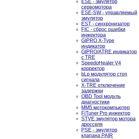
ESE - эмулятор
сервомотора
ESE-SW - управляемый
эмулятор
EST - синхронизатор
FIC - сброс ошибки
инжектора
GIPRO X-Type
индикатор
GIPRO/ATRE индикатор
с TRE
SpeedoHealer V4
корректор
bLp модулятор стоп
сигнала
X-TRE отключение
задержки
OBD Tool модуль
диагностики
MM5 мотокомпьютер
FiTuner Pro инжектор
STVE эмулятор мотора
дросселя
PSE - эмулятор
клапана PAIR