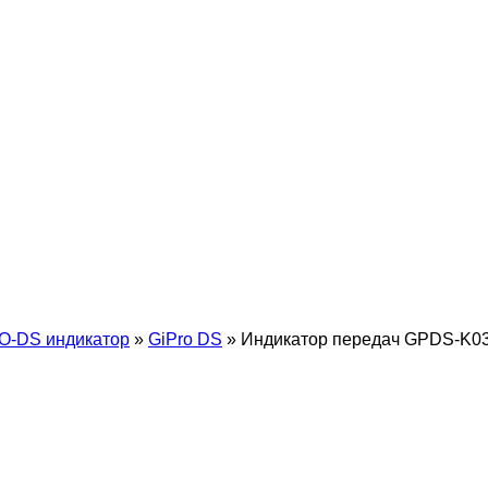
O-DS индикатор
»
GiPro DS
»
Индикатор передач GPDS-K0