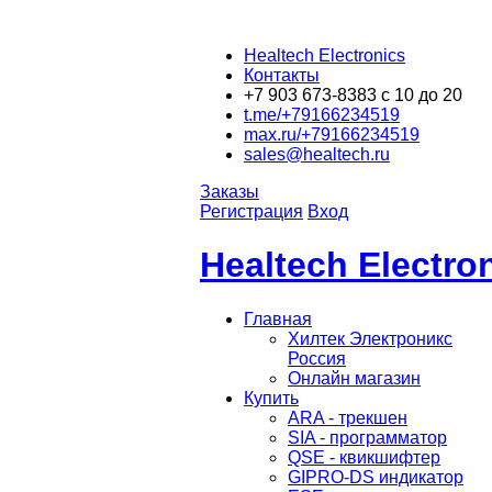
Healtech Electronics
Контакты
+7 903 673-8383 с 10 до 20
t.me/+79166234519
max.ru/+79166234519
sales@healtech.ru
Заказы
Регистрация
Вход
Healtech Electr
Главная
Хилтек Электроникс
Россия
Онлайн магазин
Купить
ARA - трекшен
SIA - программатор
QSE - квикшифтер
GIPRO-DS индикатор