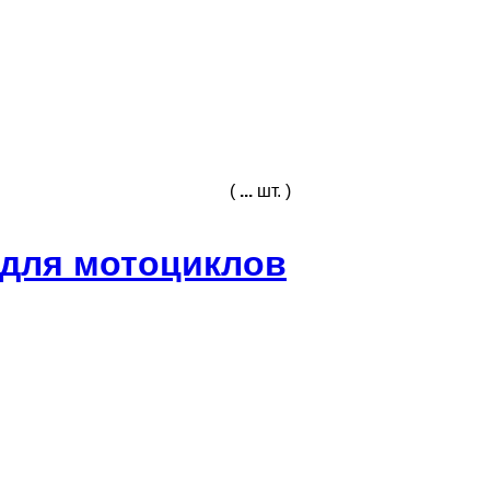
(
...
шт. )
а для мотоциклов