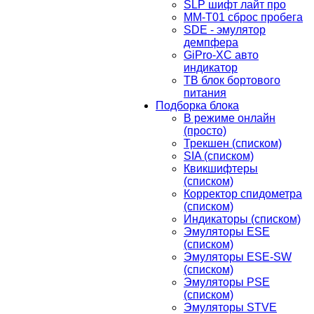
SLP шифт лайт про
MM-T01 сброс пробега
SDE - эмулятор
демпфера
GiPro-XC авто
индикатор
TB блок бортового
питания
Подборка блока
В режиме онлайн
(просто)
Трекшен (списком)
SIA (списком)
Квикшифтеры
(списком)
Корректор спидометра
(списком)
Индикаторы (списком)
Эмуляторы ESE
(списком)
Эмуляторы ESE-SW
(списком)
Эмуляторы PSE
(списком)
Эмуляторы STVE