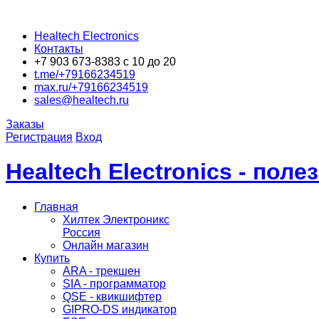
Healtech Electronics
Контакты
+7 903 673-8383 с 10 до 20
t.me/+79166234519
max.ru/+79166234519
sales@healtech.ru
Заказы
Регистрация
Вход
Healtech Electronics - пол
Главная
Хилтек Электроникс
Россия
Онлайн магазин
Купить
ARA - трекшен
SIA - программатор
QSE - квикшифтер
GIPRO-DS индикатор