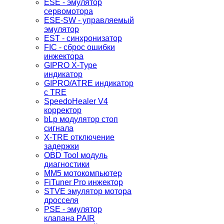
ESE - эмулятор
сервомотора
ESE-SW - управляемый
эмулятор
EST - синхронизатор
FIC - сброс ошибки
инжектора
GIPRO X-Type
индикатор
GIPRO/ATRE индикатор
с TRE
SpeedoHealer V4
корректор
bLp модулятор стоп
сигнала
X-TRE отключение
задержки
OBD Tool модуль
диагностики
MM5 мотокомпьютер
FiTuner Pro инжектор
STVE эмулятор мотора
дросселя
PSE - эмулятор
клапана PAIR