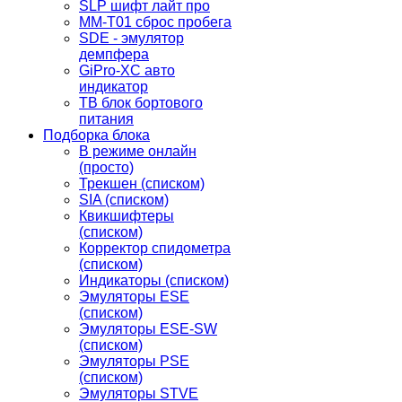
SLP шифт лайт про
MM-T01 сброс пробега
SDE - эмулятор
демпфера
GiPro-XC авто
индикатор
TB блок бортового
питания
Подборка блока
В режиме онлайн
(просто)
Трекшен (списком)
SIA (списком)
Квикшифтеры
(списком)
Корректор спидометра
(списком)
Индикаторы (списком)
Эмуляторы ESE
(списком)
Эмуляторы ESE-SW
(списком)
Эмуляторы PSE
(списком)
Эмуляторы STVE