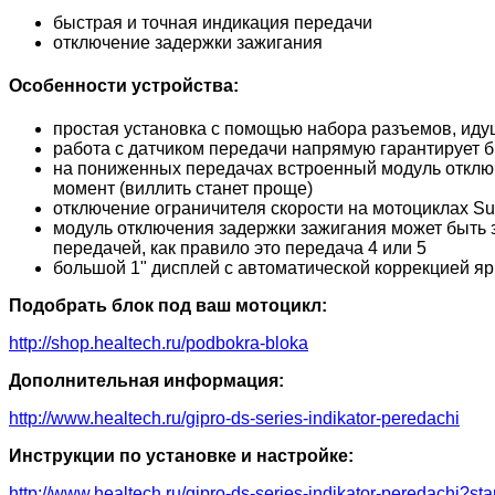
быстрая и точная индикация передачи
отключение задержки зажигания
Особенности устройства:
простая установка с помощью набора разъемов, идущ
работа с датчиком передачи напрямую гарантирует 
на пониженных передачах встроенный модуль отключ
момент (виллить станет проще)
отключение ограничителя скорости на мотоциклах Su
модуль отключения задержки зажигания может быть 
передачей, как правило это передача 4 или 5
большой 1" дисплей с автоматической коррекцией яр
Подобрать блок под ваш мотоцикл:
http://shop.healtech.ru/podbokra-bloka
Дополнительная информация:
http://www.healtech.ru/gipro-ds-series-indikator-peredachi
Инструкции по установке и настройке:
http://www.healtech.ru/gipro-ds-series-indikator-peredachi?sta