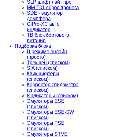
SLP шифт лайт про
MM-T01 сброс пробега
SDE - эмулятор
демпфера
GiPro-XC авто
индикатор
TB блок бортового
питания
Подборка блока
В режиме онлайн
(просто)
Трекшен (списком)
SIA (списком)
Квикшифтеры
(списком)
Корректор спидометра
(списком)
Индикаторы (списком)
Эмуляторы ESE
(списком)
Эмуляторы ESE-SW
(списком)
Эмуляторы PSE
(списком)
Эмуляторы STVE