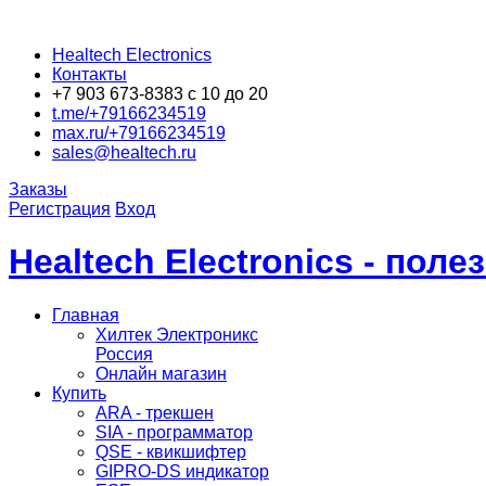
Healtech Electronics
Контакты
+7 903 673-8383 с 10 до 20
t.me/+79166234519
max.ru/+79166234519
sales@healtech.ru
Заказы
Регистрация
Вход
Healtech Electronics - пол
Главная
Хилтек Электроникс
Россия
Онлайн магазин
Купить
ARA - трекшен
SIA - программатор
QSE - квикшифтер
GIPRO-DS индикатор