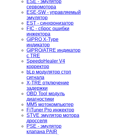
ESE - эмулятор
сервомотора
ESE-SW - управляемый
эмулятор
EST - синхронизатор
FIC - сброс ошибки
инжектора
GIPRO X-Type
индикатор
GIPRO/ATRE индикатор
с TRE
SpeedoHealer V4
корректор
bLp модулятор стоп
сигнала
X-TRE отключение
задержки
OBD Tool модуль
диагностики
MM5 мотокомпьютер
FiTuner Pro инжектор
STVE эмулятор мотора
дросселя
PSE - эмулятор
клапана PAIR