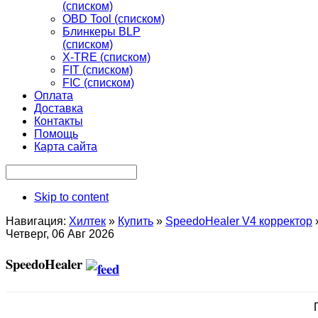
(списком)
OBD Tool (списком)
Блинкеры BLP
(списком)
X-TRE (списком)
FIT (списком)
FIC (списком)
Оплата
Доставка
Контакты
Помощь
Карта сайта
Skip to content
Навигация:
Хилтек
»
Купить
»
SpeedoHealer V4 корректор
Четверг, 06 Авг 2026
SpeedoHealer
По