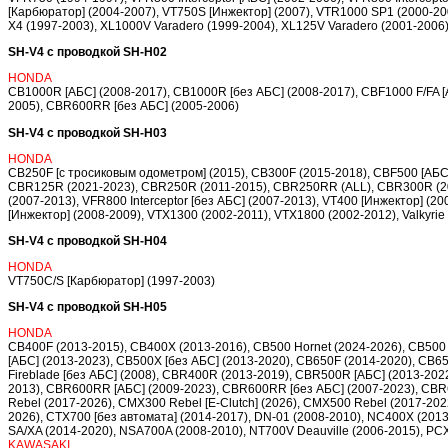
[Карбюратор] (2004-2007), VT750S [Инжектор] (2007), VTR1000 SP1 (2000-20
X4 (1997-2003), XL1000V Varadero (1999-2004), XL125V Varadero (2001-2006
SH-V4 с проводкой SH-H02
HONDA
CB1000R [АБС] (2008-2017), CB1000R [без АБС] (2008-2017), CBF1000 F/FA [
2005), CBR600RR [без АБС] (2005-2006)
SH-V4 с проводкой SH-H03
HONDA
CB250F [с тросиковым одометром] (2015), CB300F (2015-2018), CBF500 [АБС]
CBR125R (2021-2023), CBR250R (2011-2015), CBR250RR (ALL), CBR300R (2015-
(2007-2013), VFR800 Interceptor [без АБС] (2007-2013), VT400 [Инжектор] (
[Инжектор] (2008-2009), VTX1300 (2002-2011), VTX1800 (2002-2012), Valkyri
SH-V4 с проводкой SH-H04
HONDA
VT750C/S [Карбюратор] (1997-2003)
SH-V4 с проводкой SH-H05
HONDA
CB400F (2013-2015), CB400X (2013-2016), CB500 Hornet (2024-2026), CB500 H
[АБС] (2013-2023), CB500X [без АБС] (2013-2020), CB650F (2014-2020), CB6
Fireblade [без АБС] (2008), CBR400R (2013-2019), CBR500R [АБС] (2013-202
2013), CBR600RR [АБС] (2009-2023), CBR600RR [без АБС] (2007-2023), CBR
Rebel (2017-2026), CMX300 Rebel [E-Clutch] (2026), CMX500 Rebel (2017-2022)
2026), CTX700 [без автомата] (2014-2017), DN-01 (2008-2010), NC400X (201
SA/XA (2014-2020), NSA700A (2008-2010), NT700V Deauville (2006-2015), PC
KAWASAKI