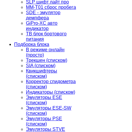
SLP шифт лайт про
MM-T01 сброс пробега
SDE - эмулятор
демпфера
GiPro-XC авто
индикатор
TB блок бортового
питания
Подборка блока
В режиме онлайн
(просто)
Трекшен (списком)
SIA (списком)
Квикшифтеры
(списком)
Корректор спидометра
(списком)
Индикаторы (списком)
Эмуляторы ESE
(списком)
Эмуляторы ESE-SW
(списком)
Эмуляторы PSE
(списком)
Эмуляторы STVE