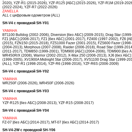
2020), YZF-R1 (2015-2026), YZF-R125 [АБС] (2015-2026), YZF-R1M (2019-202
(2022-2024), YZF-R7 (2022-2026)
ZANELLA
ALL c цифровым одометром (ALL)
SH-V4 с проводкой SH-Y01
YAMAHA
BT1100 Bulldog (2002-2006), Diversion [без АБС] (2009-2015), Drag Star (1999
FZ1 [АБС] (2006-2017), FZ1 [без АБС] (2001-2017), FZ400 (1997-2002), FZ6 [А
(2015), FZN150 (2015-2018), FZS1000 Fazer (2001-2015), FZS600 Fazer (1998-2
(2004-2013), Morphous (2007-2008), Raider (2006-2018), Road Star (1999-2014),
(2011-2017), TDM850 (1999-2001), TDM900 [АБС] (2004-2006), TDM900 [без АБ
WR450R/X (2008), Warrior (2002-2012), X-Max 250 (2006-2013), XJ6 [без АБС]
(1999-2005), XV1900A Midnight Star (2006-2017), XVS1100 Drag Star (1999-20
(ALL), YZF-R1 (1998-2014), YZF-R6 (1998-2016), YZF-R6S (2006-2009)
SH-V4 с проводкой SH-Y02
YAMAHA
WR250F (2006-2026), WR450F (2006-2026)
SH-V4 с проводкой SH-Y03
YAMAHA
YZF-R125 [без АБС] (2008-2013), YZF-R15 (2008-2017)
SH-V4 с проводкой SH-Y04
YAMAHA
FZ-07 [без АБС] (2014-2017), MT-07 [без АБС] (2014-2017)
SH-V4-2W с проводкой SH-Y06