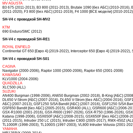
MV AGUSTA
B3 675 (2011-2013), B3 800 (2011-2013), Brutale 1090 [без АБС] (2010-2016), B
(2011-2020), F3 800 [без АБС] (2011-2019), F4 1000 [ВСЕ модели] (2010-2012)
SH-V4 с проводкой SH-MV2
KTM
690 Enduro/SMC (2012)
SH-V4 с проводкой SH-RE1
ROYAL ENFIELD
Continental GT 650 [Евро 4] (2019-2022), Interceptor 650 [Евро 4] (2019-2022)
SH-V4 с проводкой SH-S01
CAGIVA
Navigator (2000-2006), Raptor 1000 (2000-2006), Raptor 650 (2001-2008)
KAWASAKI
KLV1000 (2004-2006)
QUADZILLA
XLC500 (ALL)
SUZUKI
AN400 Burgman (1998-2006), AN650 Burgman (2002-2018), B-King [АБС] (2008-
DL650 V-Strom [АБС] (2007-2016), DL650 V-Strom [без АБС] (2004-2016), GSF1
АБС] (2007-2013), GSF1250 S/SA Bandit [АБС] (2007-2016), GSF1250 S/SA Band
GSF650 Bandit [без АБС] (2005-2015), GSR400 (ALL), GSR600 [АБС] (2006-201
GSX-R1000 (2001-2016), GSX-R600 (1997-2026), GSX-R750 (1996-2026), GS
Katana (1998-2006), GSX650F [АБС] (2008-2015), GSX650F [без АБС] (2008-20
(2011-2015), Intruder 250 LC (2015), Intruder C800 (2005-2017), RMX-450Z (A
TL1000R (1998-2003), TL1000S (1997-2003), VL800 Intruder Volusia (2001-202
YAMAHA