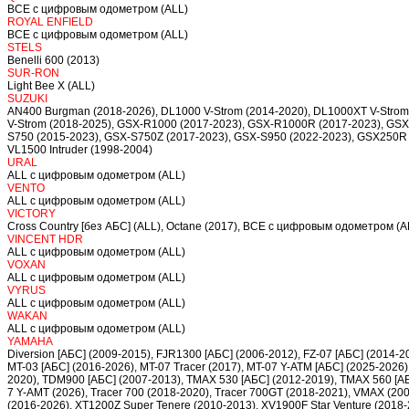
ВСЕ с цифровым одометром (ALL)
ROYAL ENFIELD
ВСЕ с цифровым одометром (ALL)
STELS
Benelli 600 (2013)
SUR-RON
Light Bee X (ALL)
SUZUKI
AN400 Burgman (2018-2026), DL1000 V-Strom (2014-2020), DL1000XT V-Strom 
V-Strom (2018-2025), GSX-R1000 (2017-2023), GSX-R1000R (2017-2023), GSX-
S750 (2015-2023), GSX-S750Z (2017-2023), GSX-S950 (2022-2023), GSX250R (
VL1500 Intruder (1998-2004)
URAL
ALL c цифровым одометром (ALL)
VENTO
ALL c цифровым одометром (ALL)
VICTORY
Cross Country [без АБС] (ALL), Octane (2017), ВСЕ с цифровым одометром (A
VINCENT HDR
ALL c цифровым одометром (ALL)
VOXAN
ALL c цифровым одометром (ALL)
VYRUS
ALL c цифровым одометром (ALL)
WAKAN
ALL c цифровым одометром (ALL)
YAMAHA
Diversion [АБС] (2009-2015), FJR1300 [АБС] (2006-2012), FZ-07 [АБС] (2014-2
MT-03 [АБС] (2016-2026), MT-07 Tracer (2017), MT-07 Y-ATM [АБС] (2025-2026
2020), TDM900 [АБС] (2007-2013), TMAX 530 [АБС] (2012-2019), TMAX 560 [АБС]
7 Y-AMT (2026), Tracer 700 (2018-2020), Tracer 700GT (2018-2021), VMAX (2
(2016-2026), XT1200Z Super Tenere (2010-2013), XV1900F Star Venture (2018-