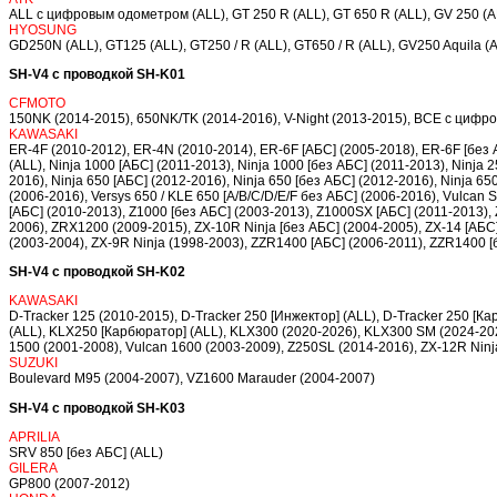
ALL c цифровым одометром (ALL), GT 250 R (ALL), GT 650 R (ALL), GV 250 (A
HYOSUNG
GD250N (ALL), GT125 (ALL), GT250 / R (ALL), GT650 / R (ALL), GV250 Aquila 
SH-V4 с проводкой SH-K01
CFMOTO
150NK (2014-2015), 650NK/TK (2014-2016), V-Night (2013-2015), ВСЕ с циф
KAWASAKI
ER-4F (2010-2012), ER-4N (2010-2014), ER-6F [АБС] (2005-2018), ER-6F [без А
(ALL), Ninja 1000 [АБС] (2011-2013), Ninja 1000 [без АБС] (2011-2013), Ninja 
2016), Ninja 650 [АБС] (2012-2016), Ninja 650 [без АБС] (2012-2016), Ninja 65
(2006-2016), Versys 650 / KLE 650 [A/B/C/D/E/F без АБС] (2006-2016), Vulcan 
[АБС] (2010-2013), Z1000 [без АБС] (2003-2013), Z1000SX [АБС] (2011-2013), 
2006), ZRX1200 (2009-2015), ZX-10R Ninja [без АБС] (2004-2005), ZX-14 [АБС]
(2003-2004), ZX-9R Ninja (1998-2003), ZZR1400 [АБС] (2006-2011), ZZR1400 
SH-V4 с проводкой SH-K02
KAWASAKI
D-Tracker 125 (2010-2015), D-Tracker 250 [Инжектор] (ALL), D-Tracker 250 [
(ALL), KLX250 [Карбюратор] (ALL), KLX300 (2020-2026), KLX300 SM (2024-202
1500 (2001-2008), Vulcan 1600 (2003-2009), Z250SL (2014-2016), ZX-12R Ninj
SUZUKI
Boulevard M95 (2004-2007), VZ1600 Marauder (2004-2007)
SH-V4 с проводкой SH-K03
APRILIA
SRV 850 [без АБС] (ALL)
GILERA
GP800 (2007-2012)