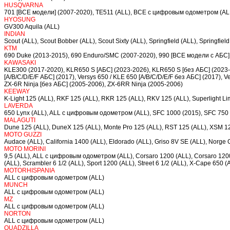
HUSQVARNA
701 [ВСЕ модели] (2007-2020), TE511 (ALL), ВСЕ с цифровым одометром (AL
HYOSUNG
GV300 Aquila (ALL)
INDIAN
Scout (ALL), Scout Bobber (ALL), Scout Sixty (ALL), Springfield (ALL), Spring
KTM
690 Duke (2013-2015), 690 Enduro/SMC (2007-2020), 990 [ВСЕ модели с АБС]
KAWASAKI
KLE300 (2017-2020), KLR650 S [АБС] (2023-2026), KLR650 S [без АБС] (2023-
[A/B/C/D/E/F АБС] (2017), Versys 650 / KLE 650 [A/B/C/D/E/F без АБС] (2017), 
ZX-6R Ninja [без АБС] (2005-2006), ZX-6RR Ninja (2005-2006)
KEEWAY
K-Light 125 (ALL), RKF 125 (ALL), RKR 125 (ALL), RKV 125 (ALL), Superlight Li
LAVERDA
650 Lynx (ALL), ALL c цифровым одометром (ALL), SFC 1000 (2015), SFC 750 
MALAGUTI
Dune 125 (ALL), DuneX 125 (ALL), Monte Pro 125 (ALL), RST 125 (ALL), XSM 1
MOTO GUZZI
Audace (ALL), California 1400 (ALL), Eldorado (ALL), Griso 8V SE (ALL), Norge
MOTO MORINI
9,5 (ALL), ALL c цифровым одометром (ALL), Corsaro 1200 (ALL), Corsaro 1200
(ALL), Scrambler 6 1/2 (ALL), Sport 1200 (ALL), Street 6 1/2 (ALL), X-Cape 650 (
MOTORHISPANIA
ALL c цифровым одометром (ALL)
MUNCH
ALL c цифровым одометром (ALL)
MZ
ALL c цифровым одометром (ALL)
NORTON
ALL c цифровым одометром (ALL)
QUADZILLA