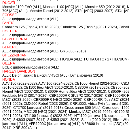
DUCATI
Monster 1100 EVO (ALL), Monster 1100 [АБС] (ALL), Monster 659 (2012-2018), Mo
796 [АБС] (ALL), Monster Diesel (2012-2013), ST3s [АБС] (2003-2007), ST4s [А
ECOSSE
ALL c цифровым одометром (ALL)
FANTIC
Caballero 125 [Евро 4] (2018-2020), Caballero 125 [Евро 5] (2021-2026), Caball
FISCHER
ALL c цифровым одометром (ALL)
GG MOTORRAD
ALL c цифровым одометром (ALL)
GENERIC
ALL c цифровым одометром (ALL), GRS 600 (2013)
GHEZZI-BRIAN
ALL c цифровым одометром (ALL), FIONDA (ALL), FURIA OTTO / S / TITANIUM 
GILERA
ВСЕ с цифровым одометром (ALL)
HARLEY DAVIDSON
ALL с Delphi зажиг. [за искл. VRSC] (ALL), Dyna модели (2010)
HONDA
ADV 150 (2022-2023), ADV 160 (2024-2026), CB1000 Hornet (2024-2026), CB1
(2010-2022), CB1100 [без АБС] (2010-2013), CB300R (2018-2026), CB350 (20
Hornet [АБС] (2007-2013), CB600F Hornet [без АБС] (2007-2013), CB650R (2
Fireblade [АБС] (2017-2026), CBR1000RR SP/SP2 (2017-2026), CBR1000RR-R 
[АБС] (2023-2026), CBR600RR [АБС] (2024-2026), CBR600RR [без АБС] (2024
(2021-2026), CMX500 Rebel (2023-2026), CRF1000L Africa Twin [автомат] (201
2026), CTX700 [автомат] (2014-2018), Crossrunner 800 (ALL), Crosstourer 1200
(2021-2026), MSX125 [АБС] (2021-2024), Monkey [АБС] (2019-2026), NC700 SD
(2021-2023), NT1100 [автомат] (2022-2026), NT1100 [автомат] Электронная П
2020), SH300i (2007-2014), SH350i (2021-2023), Sabre (2010-2012), Silver W
[автомат] (ALL), VFR1200X [без автомата] (ALL), VFR800 Interceptor [АБС] (2
2014), XRE 300 (ALL)