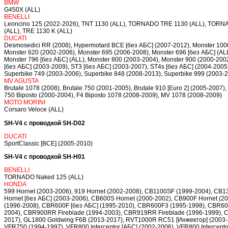
BMW
G450X (ALL)
BENELLI
Leoncino 125 (2022-2026), TNT 1130 (ALL), TORNADO TRE 1130 (ALL), T
(ALL), TRE 1130 K (ALL)
DUCATI
Desmosedici RR (2008), Hypermotard ВСЕ [без АБС] (2007-2012), Monster 1000 
Monster 620 (2002-2006), Monster 695 (2006-2008), Monster 696 [без АБС] (ALL)
Monster 796 [без АБС] (ALL), Monster 800 (2003-2004), Monster 900 (2000-200
[без АБС] (2003-2009), ST3 [без АБС] (2003-2007), ST4s [без АБС] (2004-2005)
Superbike 749 (2003-2006), Superbike 848 (2008-2013), Superbike 999 (2003-2
MV AGUSTA
Brutale 1078 (2008), Brutale 750 (2001-2005), Brutale 910 [Euro 2] (2005-2007)
750 Biposto (2000-2004), F4 Biposto 1078 (2008-2009), MV 1078 (2008-2009)
MOTO MORINI
Corsaro Veloce (ALL)
SH-V4 с проводкой SH-D02
DUCATI
SportClassic [ВСЕ] (2005-2010)
SH-V4 с проводкой SH-H01
BENELLI
TORNADO Naked 125 (ALL)
HONDA
599 Hornet (2003-2006), 919 Hornet (2002-2008), CB1100SF (1999-2004), CB1
Hornet [без АБС] (2003-2006), CB600S Hornet (2000-2002), CB900F Hornet (2
(1996-2008), CBR600F [без АБС] (1995-2010), CBR600F3 (1995-1998), CBR60
2004), CBR900RR Fireblade (1994-2003), CBR919RR Fireblade (1996-1999), 
2017), GL1800 Goldwing F6B (2013-2017), RVT1000R RC51 [Инжектор] (2003-
VFR750 (1994-1997), VFR800 Interceptor [АБС] (2002-2006), VFR800 Intercept