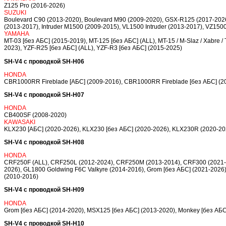
Z125 Pro (2016-2026)
SUZUKI
Boulevard C90 (2013-2020), Boulevard M90 (2009-2020), GSX-R125 (2017-202
(2013-2017), Intruder M1500 (2009-2015), VL1500 Intruder (2013-2017), VZ150
YAMAHA
MT-03 [без АБС] (2015-2019), MT-125 [без АБС] (ALL), MT-15 / M-Slaz / Xabre 
2023), YZF-R25 [без АБС] (ALL), YZF-R3 [без АБС] (2015-2025)
SH-V4 с проводкой SH-H06
HONDA
CBR1000RR Fireblade [АБС] (2009-2016), CBR1000RR Fireblade [без АБС] (2
SH-V4 с проводкой SH-H07
HONDA
CB400SF (2008-2020)
KAWASAKI
KLX230 [АБС] (2020-2026), KLX230 [без АБС] (2020-2026), KLX230R (2020-2
SH-V4 с проводкой SH-H08
HONDA
CRF250F (ALL), CRF250L (2012-2024), CRF250M (2013-2014), CRF300 (2021-20
2026), GL1800 Goldwing F6C Valkyre (2014-2016), Grom [без АБС] (2021-2026),
(2010-2016)
SH-V4 с проводкой SH-H09
HONDA
Grom [без АБС] (2014-2020), MSX125 [без АБС] (2013-2020), Monkey [без АБС
SH-V4 с проводкой SH-H10