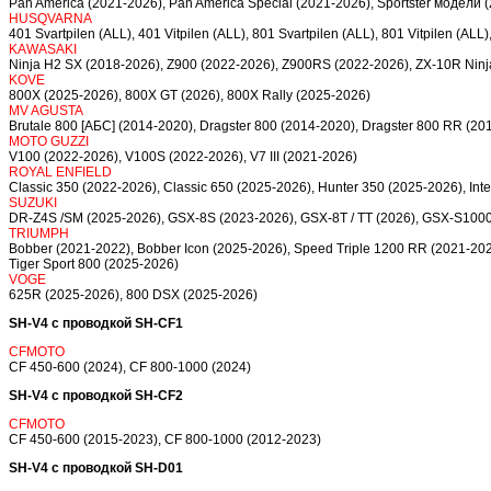
Pan America (2021-2026), Pan America Special (2021-2026), Sportster модели 
HUSQVARNA
401 Svartpilen (ALL), 401 Vitpilen (ALL), 801 Svartpilen (ALL), 801 Vitpilen (AL
KAWASAKI
Ninja H2 SX (2018-2026), Z900 (2022-2026), Z900RS (2022-2026), ZX-10R Ninj
KOVE
800X (2025-2026), 800X GT (2026), 800X Rally (2025-2026)
MV AGUSTA
Brutale 800 [АБС] (2014-2020), Dragster 800 (2014-2020), Dragster 800 RR (20
MOTO GUZZI
V100 (2022-2026), V100S (2022-2026), V7 III (2021-2026)
ROYAL ENFIELD
Classic 350 (2022-2026), Classic 650 (2025-2026), Hunter 350 (2025-2026), Int
SUZUKI
DR-Z4S /SM (2025-2026), GSX-8S (2023-2026), GSX-8T / TT (2026), GSX-S1000
TRIUMPH
Bobber (2021-2022), Bobber Icon (2025-2026), Speed Triple 1200 RR (2021-2026
Tiger Sport 800 (2025-2026)
VOGE
625R (2025-2026), 800 DSX (2025-2026)
SH-V4 с проводкой SH-CF1
CFMOTO
CF 450-600 (2024), CF 800-1000 (2024)
SH-V4 с проводкой SH-CF2
CFMOTO
CF 450-600 (2015-2023), CF 800-1000 (2012-2023)
SH-V4 с проводкой SH-D01