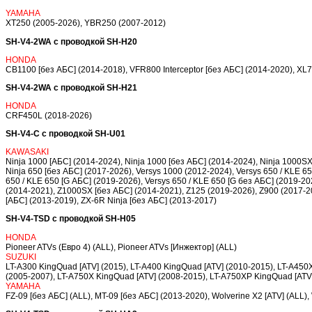
YAMAHA
XT250 (2005-2026), YBR250 (2007-2012)
SH-V4-2WA с проводкой SH-H20
HONDA
CB1100 [без АБС] (2014-2018), VFR800 Interceptor [без АБС] (2014-2020), XL
SH-V4-2WA с проводкой SH-H21
HONDA
CRF450L (2018-2026)
SH-V4-C с проводкой SH-U01
KAWASAKI
Ninja 1000 [АБС] (2014-2024), Ninja 1000 [без АБС] (2014-2024), Ninja 1000SX
Ninja 650 [без АБС] (2017-2026), Versys 1000 (2012-2024), Versys 650 / KLE 65
650 / KLE 650 [G АБС] (2019-2026), Versys 650 / KLE 650 [G без АБС] (2019-2
(2014-2021), Z1000SX [без АБС] (2014-2021), Z125 (2019-2026), Z900 (2017-2
[АБС] (2013-2019), ZX-6R Ninja [без АБС] (2013-2017)
SH-V4-TSD с проводкой SH-H05
HONDA
Pioneer ATVs (Евро 4) (ALL), Pioneer ATVs [Инжектор] (ALL)
SUZUKI
LT-A300 KingQuad [ATV] (2015), LT-A400 KingQuad [ATV] (2010-2015), LT-A450
(2005-2007), LT-A750X KingQuad [ATV] (2008-2015), LT-A750XP KingQuad [ATV
YAMAHA
FZ-09 [без АБС] (ALL), MT-09 [без АБС] (2013-2020), Wolverine X2 [ATV] (ALL),