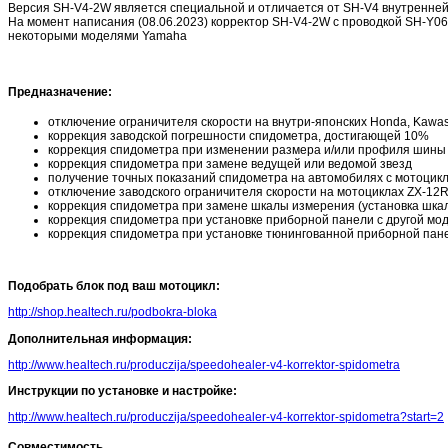
Версия SH-V4-2W является специальной и отличается от SH-V4 внутренней
На момент написания (08.06.2023) корректор SH-V4-2W с проводкой SH-Y06
некоторыми моделями Yamaha
Предназначение:
отключение ограничителя скорости на внутри-японских Honda, Kawa
коррекция заводской погрешности спидометра, достигающей 10%
коррекция спидометра при изменении размера и/или профиля шины 
коррекция спидометра при замене ведущей или ведомой звезд
получение точных показаний спидометра на автомобилях с мотоцикл
отключение заводского ограничителя скорости на мотоциклах ZX-12R
коррекция спидометра при замене шкалы измерения (установка шкал
коррекция спидометра при установке приборной панели с другой мо
коррекция спидометра при установке тюнингованной приборной пан
Подобрать блок под ваш мотоцикл:
http://shop.healtech.ru/podbokra-bloka
Дополнительная информация:
http://www.healtech.ru/produczija/speedohealer-v4-korrektor-spidometra
Инструкции по установке и настройке:
http://www.healtech.ru/produczija/speedohealer-v4-korrektor-spidometra?start=2
Совместимость