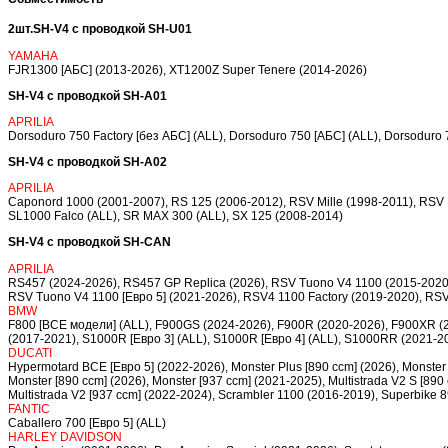
2шт.SH-V4 с проводкой SH-U01
YAMAHA
FJR1300 [АБС] (2013-2026), XT1200Z Super Tenere (2014-2026)
SH-V4 с проводкой SH-A01
APRILIA
Dorsoduro 750 Factory [без АБС] (ALL), Dorsoduro 750 [АБС] (ALL), Dorsoduro 
SH-V4 с проводкой SH-A02
APRILIA
Caponord 1000 (2001-2007), RS 125 (2006-2012), RSV Mille (1998-2011), RSV 
SL1000 Falco (ALL), SR MAX 300 (ALL), SX 125 (2008-2014)
SH-V4 с проводкой SH-CAN
APRILIA
RS457 (2024-2026), RS457 GP Replica (2026), RSV Tuono V4 1100 (2015-2020),
RSV Tuono V4 1100 [Евро 5] (2021-2026), RSV4 1100 Factory (2019-2020), RSV4
BMW
F800 [ВСЕ модели] (ALL), F900GS (2024-2026), F900R (2020-2026), F900XR (
(2017-2021), S1000R [Евро 3] (ALL), S1000R [Евро 4] (ALL), S1000RR (2021-
DUCATI
Hypermotard ВСЕ [Евро 5] (2022-2026), Monster Plus [890 ccm] (2026), Monster 
Monster [890 ccm] (2026), Monster [937 ccm] (2021-2025), Multistrada V2 S [890 
Multistrada V2 [937 ccm] (2022-2024), Scrambler 1100 (2016-2019), Superbike 
FANTIC
Caballero 700 [Евро 5] (ALL)
HARLEY DAVIDSON