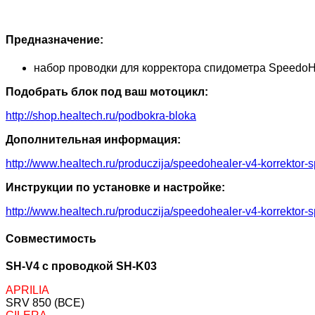
Предназначение:
набор проводки для корректора спидометра SpeedoH
Подобрать блок под ваш мотоцикл:
http://shop.healtech.ru/podbokra-bloka
Дополнительная информация:
http://www.healtech.ru/produczija/speedohealer-v4-korrektor-
Инструкции по установке и настройке:
http://www.healtech.ru/produczija/speedohealer-v4-korrektor-
Совместимость
SH-V4 с проводкой SH-K03
APRILIA
SRV 850 (ВСЕ)