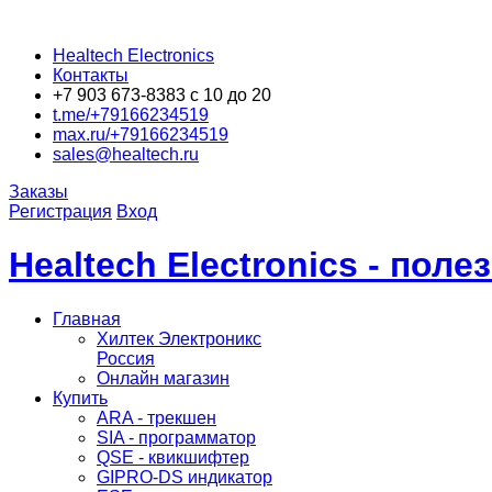
Healtech Electronics
Контакты
+7 903 673-8383 с 10 до 20
t.me/+79166234519
max.ru/+79166234519
sales@healtech.ru
Заказы
Регистрация
Вход
Healtech Electronics - пол
Главная
Хилтек Электроникс
Россия
Онлайн магазин
Купить
ARA - трекшен
SIA - программатор
QSE - квикшифтер
GIPRO-DS индикатор