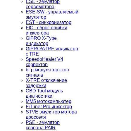
ESE - эмулятор
сервомотора
ESE-SW - управляемый
эмулятор
EST - синхронизатор
FIC - сброс ошибки
инжектора
GIPRO X-Type
индикатор
GIPRO/ATRE индикатор
с TRE
SpeedoHealer V4
корректор
bLp модулятор стоп
сигнала
X-TRE отключение
задержки
OBD Tool модуль
диагностики
MM5 мотокомпьютер
FiTuner Pro инжектор
STVE эмулятор мотора
дросселя
PSE - эмулятор
клапана PAIR