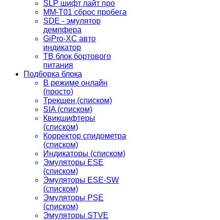
SLP шифт лайт про
MM-T01 сброс пробега
SDE - эмулятор
демпфера
GiPro-XC авто
индикатор
TB блок бортового
питания
Подборка блока
В режиме онлайн
(просто)
Трекшен (списком)
SIA (списком)
Квикшифтеры
(списком)
Корректор спидометра
(списком)
Индикаторы (списком)
Эмуляторы ESE
(списком)
Эмуляторы ESE-SW
(списком)
Эмуляторы PSE
(списком)
Эмуляторы STVE