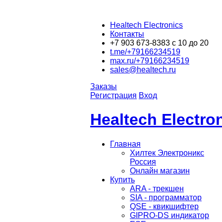
Healtech Electronics
Контакты
+7 903 673-8383 с 10 до 20
t.me/+79166234519
max.ru/+79166234519
sales@healtech.ru
Заказы
Регистрация
Вход
Healtech Electr
Главная
Хилтек Электроникс
Россия
Онлайн магазин
Купить
ARA - трекшен
SIA - программатор
QSE - квикшифтер
GIPRO-DS индикатор