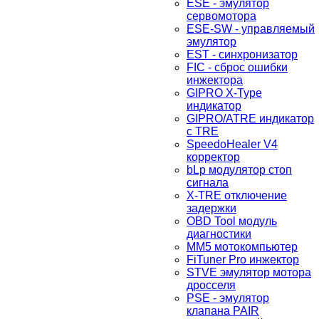
ESE - эмулятор
сервомотора
ESE-SW - управляемый
эмулятор
EST - синхронизатор
FIC - сброс ошибки
инжектора
GIPRO X-Type
индикатор
GIPRO/ATRE индикатор
с TRE
SpeedoHealer V4
корректор
bLp модулятор стоп
сигнала
X-TRE отключение
задержки
OBD Tool модуль
диагностики
MM5 мотокомпьютер
FiTuner Pro инжектор
STVE эмулятор мотора
дросселя
PSE - эмулятор
клапана PAIR