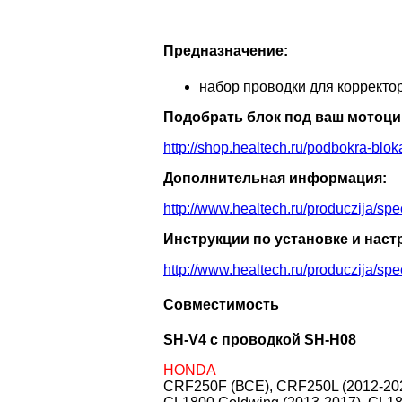
Предназначение:
набор проводки для корректо
Подобрать блок под ваш мотоци
http://shop.healtech.ru/podbokra-blok
Дополнительная информация:
http://www.healtech.ru/produczija/sp
Инструкции по установке и наст
http://www.healtech.ru/produczija/sp
Совместимость
SH-V4 с проводкой SH-H08
HONDA
CRF250F (ВСЕ), CRF250L (2012-2021