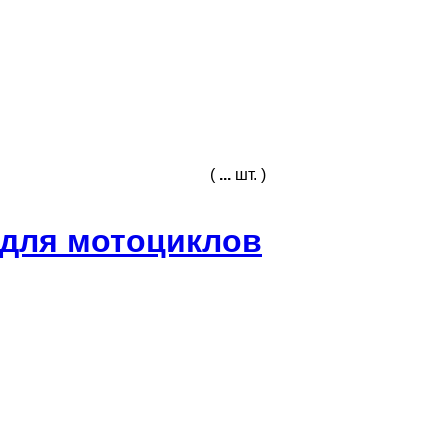
(
...
шт. )
а для мотоциклов