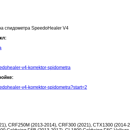
ра спидометра SpeedoHealer V4
кл:
a
eedohealer-v4-korrektor-spidometra
ройке:
eedohealer-v4-korrektor-spidometra?start=2
), CRF250M (2013-2014), CRF300 (2021), CTX1300 (2014-201