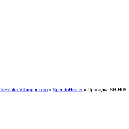
doHealer V4 корректор
»
SpeedoHealer
»
Проводка SH-H08