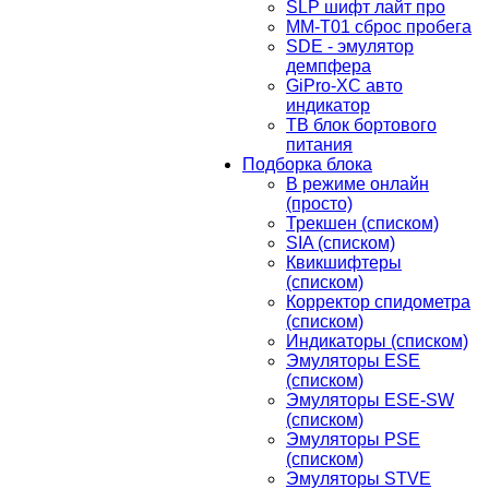
SLP шифт лайт про
MM-T01 сброс пробега
SDE - эмулятор
демпфера
GiPro-XC авто
индикатор
TB блок бортового
питания
Подборка блока
В режиме онлайн
(просто)
Трекшен (списком)
SIA (списком)
Квикшифтеры
(списком)
Корректор спидометра
(списком)
Индикаторы (списком)
Эмуляторы ESE
(списком)
Эмуляторы ESE-SW
(списком)
Эмуляторы PSE
(списком)
Эмуляторы STVE