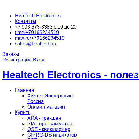
Healtech Electronics
Контакты
+7 903 673-8383 с 10 до 20
t.me/+79166234519
max.ru/+79166234519
sales@healtech.ru
Заказы
Регистрация
Вход
Healtech Electronics - пол
Главная
Хилтек Электроникс
Россия
Онлайн магазин
Купить
ARA - трекшен
SIA - программатор
QSE - квикшифтер
GIPRO-DS индикатор