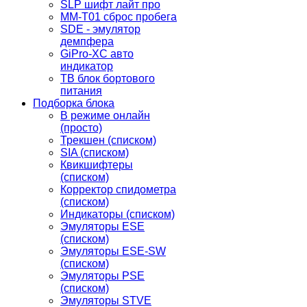
SLP шифт лайт про
MM-T01 сброс пробега
SDE - эмулятор
демпфера
GiPro-XC авто
индикатор
TB блок бортового
питания
Подборка блока
В режиме онлайн
(просто)
Трекшен (списком)
SIA (списком)
Квикшифтеры
(списком)
Корректор спидометра
(списком)
Индикаторы (списком)
Эмуляторы ESE
(списком)
Эмуляторы ESE-SW
(списком)
Эмуляторы PSE
(списком)
Эмуляторы STVE