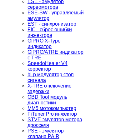
ESE - эмулятор
сервомотора
ESE-SW - управляемый
эмулятор
EST - синхронизатор
FIC - сброс ошибки
инжектора
GIPRO X-Type
индикатор
GIPRO/ATRE индикатор
с TRE
SpeedoHealer V4
корректор
bLp модулятор стоп
сигнала
X-TRE отключение
задержки
OBD Tool модуль
диагностики
MM5 мотокомпьютер
FiTuner Pro инжектор
STVE эмулятор мотора
дросселя
PSE - эмулятор
клапана PAIR