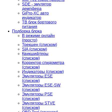
SDE - эмулятор
демпфера
GiPro-XC авто
индикатор
TB блок бортового
питания
Подборка блока
В режиме онлайн
(просто)
Трекшен (списком)
SIA (списком)
Квикшифтеры
(списком)
Корректор спидометра
(списком)
Индикаторы (списком)
Эмуляторы ESE
(списком)
Эмуляторы ESE-SW
(списком)
Эмуляторы PSE
(списком)
Эмуляторы STVE
(списком)