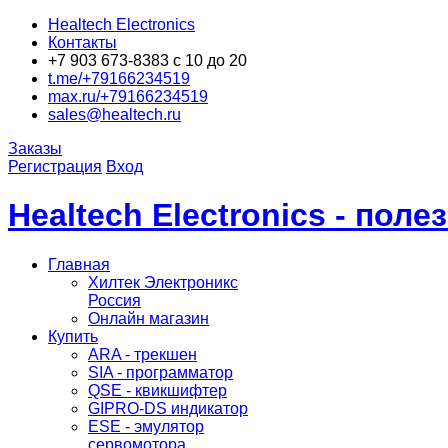
Healtech Electronics
Контакты
+7 903 673-8383 с 10 до 20
t.me/+79166234519
max.ru/+79166234519
sales@healtech.ru
Заказы
Регистрация
Вход
Healtech Electronics - пол
Главная
Хилтек Электроникс
Россия
Онлайн магазин
Купить
ARA - трекшен
SIA - программатор
QSE - квикшифтер
GIPRO-DS индикатор
ESE - эмулятор
сервомотора