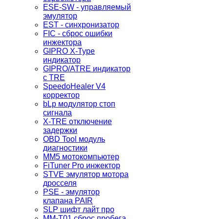
ESE-SW - управляемый
эмулятор
EST - синхронизатор
FIC - сброс ошибки
инжектора
GIPRO X-Type
индикатор
GIPRO/ATRE индикатор
с TRE
SpeedoHealer V4
корректор
bLp модулятор стоп
сигнала
X-TRE отключение
задержки
OBD Tool модуль
диагностики
MM5 мотокомпьютер
FiTuner Pro инжектор
STVE эмулятор мотора
дросселя
PSE - эмулятор
клапана PAIR
SLP шифт лайт про
MM-T01 сброс пробега