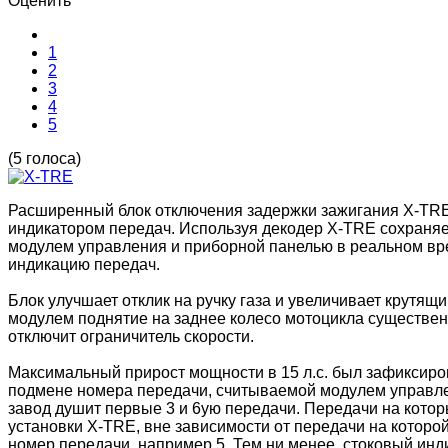
Оценить
1
2
3
4
5
(5 голоса)
Расширенный блок отключения задержки зажигания X-TRE 
индикатором передач. Используя декодер X-TRE сохраняе
модулем управления и приборной панелью в реальном вр
индикацию передач.
Блок улучшает отклик на ручку газа и увеличивает крутя
модулем поднятие на заднее колесо мотоцикла существенн
отключит ограничитель скорости.
Максимальный прирост мощности в 15 л.с. был зафиксиров
подмене номера передачи, считываемой модулем управле
завод душит первые 3 и 6ую передачи. Передачи на котор
установки X-TRE, вне зависимости от передачи на котор
номер передачи, например 5. Тем ни менее, стоковый инд